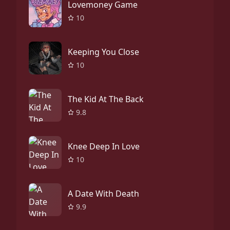
Lovemoney Game
10
Keeping You Close
10
The Kid At The Back
9.8
Knee Deep In Love
10
A Date With Death
9.9