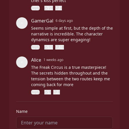
chef's kiss perfect
Reply
20
0
GamerGal
6 days ago
Seems simple at first, but the depth of the
narrative is incredible. The character
dynamics are super engaging!
Reply
11
18
Alice
1 weeks ago
The Freak Circus is a true masterpiece!
The secrets hidden throughout and the
tension between the two routes keep me
coming back for more
Reply
9
0
Name